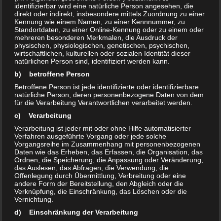
identifizierbar wird eine natürliche Person angesehen, die
Führung des KFZ kann beispielsweise dann vorliegen, wenn der
direkt oder indirekt, insbesondere mittels Zuordnung zu einer
Fahrer keinen Führerschein besitzt oder unter dem Einfluss von
Kennung wie einem Namen, zu einer Kennnummer, zu
Standortdaten, zu einer Online-Kennung oder zu einem oder
Drogen steht. Liegt ein Verstoß gegen die Straßenverkehrsgesetze
mehreren besonderen Merkmalen, die Ausdruck der
und Vorschriften vor, wird neben dem Fahrer auch der Halter des
physischen, physiologischen, genetischen, psychischen,
wirtschaftlichen, kulturellen oder sozialen Identität dieser
Fahrzeugs entsprechend belangt.
natürlichen Person sind, identifiziert werden kann.
Eine weitere Anforderung an den Halter ist es, dass dieser gem.
b) betroffene Person
§ 1 Kraftfahrzeugsteuergesetz (KraftStG) die Kfz-Steuer fristgerecht
Betroffene Person ist jede identifizierte oder identifizierbare
zu entrichten hat. Geschieht dies nicht, leitet das Hauptzollamt ein
natürliche Person, deren personenbezogene Daten von dem
für die Verarbeitung Verantwortlichen verarbeitet werden.
Mahnverfahren gegen den Fahrzeughalter ein.
c) Verarbeitung
Darüber hinaus triff den Fahrzeughalter nach
Verarbeitung ist jeder mit oder ohne Hilfe automatisierter
§ 1 Pflichtversicherungsgesetz (PflVG) die Pflicht, eine Kfz-Haftpflicht
Verfahren ausgeführte Vorgang oder jede solche
Vorgangsreihe im Zusammenhang mit personenbezogenen
abzuschließen.
Daten wie das Erheben, das Erfassen, die Organisation, das
Ordnen, die Speicherung, die Anpassung oder Veränderung,
Alles in allem ist der Halter des KFZ dafür verantwortlich, dass das
das Auslesen, das Abfragen, die Verwendung, die
Fahrzeug in einem verkehrssicheren Zustand ist und nur Personen
Offenlegung durch Übermittlung, Verbreitung oder eine
andere Form der Bereitstellung, den Abgleich oder die
das Fahrzeug bedienen, die in einem tauglichen Zustand sind.
Verknüpfung, die Einschränkung, das Löschen oder die
Vernichtung.
Die Haftung des Fahrzeughalters entfällt jedoch in zwei Fällen.
d) Einschränkung der Verarbeitung