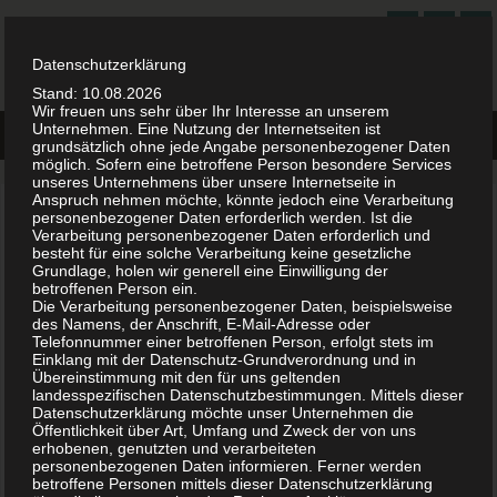
ANWALT-VERKEHRSRECHT.ORG
ALLES ZUM THEMA VERKEHRSRECHT
Datenschutzerklärung
Stand: 10.08.2026
Wir freuen uns sehr über Ihr Interesse an unserem
Unternehmen. Eine Nutzung der Internetseiten ist
grundsätzlich ohne jede Angabe personenbezogener Daten
möglich. Sofern eine betroffene Person besondere Services
unseres Unternehmens über unsere Internetseite in
Anspruch nehmen möchte, könnte jedoch eine Verarbeitung
Halter bzw. Fahrzeughalter
personenbezogener Daten erforderlich werden. Ist die
Verarbeitung personenbezogener Daten erforderlich und
besteht für eine solche Verarbeitung keine gesetzliche
Grundsätzlich ist der Halter eines KFZ diejenige Person, deren
Grundlage, holen wir generell eine Einwilligung der
betroffenen Person ein.
Namen in der Zulassungsbescheinigung vermerkt ist. Die Haftbarkeit
Die Verarbeitung personenbezogener Daten, beispielsweise
für alle Schäden, die durch das Kraftfahrzeug entstanden sind, ist
des Namens, der Anschrift, E-Mail-Adresse oder
Telefonnummer einer betroffenen Person, erfolgt stets im
auch auf diese Person zurückzuführen. Sie trägt die Verantwortung.
Einklang mit der Datenschutz-Grundverordnung und in
Also ist der Fahrzeughalter eine natürliche oder juristische Person
Übereinstimmung mit den für uns geltenden
landesspezifischen Datenschutzbestimmungen. Mittels dieser
bzw. eine Gesellschaft, welcher das Verfügungsrecht über ein
Datenschutzerklärung möchte unser Unternehmen die
Kraftfahrzeug zugesprochen wurde. Diese Person oder Gesellschaft
Öffentlichkeit über Art, Umfang und Zweck der von uns
wurde auch als Halter bei der jeweils zuständigen Behörde
erhobenen, genutzten und verarbeiteten
personenbezogenen Daten informieren. Ferner werden
eingetragen. Somit muss der Halter nicht notwendigerweise
betroffene Personen mittels dieser Datenschutzerklärung