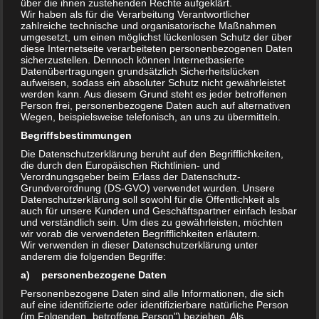
Eigentümer des Fahrzeugs sein. Deutlich wird dies am Beispiel eines
über die ihnen zustehenden Rechte aufgeklärt.
Wir haben als für die Verarbeitung Verantwortlicher
Leasingfahrzeuges. Der Leasingnehmer erhält mit Abschluss des
zahlreiche technische und organisatorische Maßnahmen
Leasingvertrages lediglich ein Nutzungsrecht für das Fahrzeug. Er
umgesetzt, um einen möglichst lückenlosen Schutz der über
diese Internetseite verarbeiteten personenbezogenen Daten
wird jedoch nicht dessen Eigentümer. Folglich bleibt also das
sicherzustellen. Dennoch können Internetbasierte
Leasingunternehmen der Eigentümer des Fahrzeugs, der
Datenübertragungen grundsätzlich Sicherheitslücken
aufweisen, sodass ein absoluter Schutz nicht gewährleistet
Leasingnehmer dagegen wird als Halter in die
werden kann. Aus diesem Grund steht es jeder betroffenen
Zulassungsbescheinigung eingetragen.
Person frei, personenbezogene Daten auch auf alternativen
Wegen, beispielsweise telefonisch, an uns zu übermitteln.
Abzugrenzen ist der Fahrzeughalter vom Nutzer. Dies sind Personen,
Begriffsbestimmungen
die das Fahrzeug mit dem Wissen und der Genehmigung des
Die Datenschutzerklärung beruht auf den Begrifflichkeiten,
Fahrzeughalters oder Versicherungsnehmers nutzen.
die durch den Europäischen Richtlinien- und
Verordnungsgeber beim Erlass der Datenschutz-
Die Verantwortung des Fahrzeughalters erstreckt sich sehr weit.
Grundverordnung (DS-GVO) verwendet wurden. Unsere
Datenschutzerklärung soll sowohl für die Öffentlichkeit als
Nach deutschem Recht ist für die Verkehrssicherheit und den
auch für unsere Kunden und Geschäftspartner einfach lesbar
ordnungsgemäßen Gebrauch nicht der Eigentümer verantwortlich,
und verständlich sein. Um dies zu gewährleisten, möchten
sondern der besagte Fahrzeughalter. Der aktuelle Fahrzeugführer ist
wir vorab die verwendeten Begrifflichkeiten erläutern.
Wir verwenden in dieser Datenschutzerklärung unter
für diese Auslegung unbeachtlich. Ist das Fahrzeug nicht in einem
anderem die folgenden Begriffe:
einen verkehrssicheren Zustand oder der Fahrer nicht in der Lage,
a) personenbezogene Daten
das Fahrzeug zu führen, dann ist der Halter nach § 31 der
Personenbezogene Daten sind alle Informationen, die sich
Straßenverkehrs-Zulassungs-Ordnung dafür verantwortlich, eine
auf eine identifizierte oder identifizierbare natürliche Person
Inbetriebnahme des Fahrzeugs zu verhindern. Eine Untüchtigkeit zur
(im Folgenden „betroffene Person") beziehen. Als