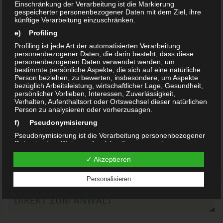
Bei höherer Gewalt
Einschränkung der Verarbeitung ist die Markierung
gespeicherter personenbezogener Daten mit dem Ziel, ihre
Bei einem nicht vorhersehbaren, unabwendbaren
künftige Verarbeitung einzuschränken.
außergewöhnlichen Ereignis ist der Fahrzeughalter haftungsbefreit.
e) Profiling
Dies kann beispielsweise eine Naturkatastrophe sein. Für die
Profiling ist jede Art der automatisierten Verarbeitung
Haftungsbefreiung muss der Halter aber nachweisen, dass er den
personenbezogener Daten, die darin besteht, dass diese
personenbezogenen Daten verwendet werden, um
Schaden trotz größter Sorgfalt nicht verhindern konnte.
bestimmte persönliche Aspekte, die sich auf eine natürliche
Person beziehen, zu bewerten, insbesondere, um Aspekte
Bei illegalen Fahrten
bezüglich Arbeitsleistung, wirtschaftlicher Lage, Gesundheit,
persönlicher Vorlieben, Interessen, Zuverlässigkeit,
Verhalten, Aufenthaltsort oder Ortswechsel dieser natürlichen
Fährt jemand ohne das Wissen und Einverständnis des Halters das
Person zu analysieren oder vorherzusagen.
Fahrzeug ist der Fahrzeughalter auch haftungsbefreit. Jedoch entfällt
f) Pseudonymisierung
diese Privilegierung, sobald der Halter die Fahrt grob fahrlässig
Pseudonymisierung ist die Verarbeitung personenbezogener
ermöglicht hat. Handelte er grob fahrlässig, muss sich der Halter
Daten in einer Weise, auf welche die personenbezogenen
eventuell am Schadenersatz beteiligen.
Daten ohne Hinzuziehung zusätzlicher Informationen nicht
✓ Akzeptieren
mehr einer spezifischen betroffenen Person zugeordnet
werden können, sofern diese zusätzlichen Informationen
gesondert aufbewahrt werden und technischen und
Personalisieren
organisatorischen Maßnahmen unterliegen, die
gewährleisten, dass die personenbezogenen Daten nicht
DIREKT ZUM ANWALT
einer identifizierten oder identifizierbaren natürlichen Person
zugewiesen werden.
g) Verantwortlicher oder für die Verarbeitung